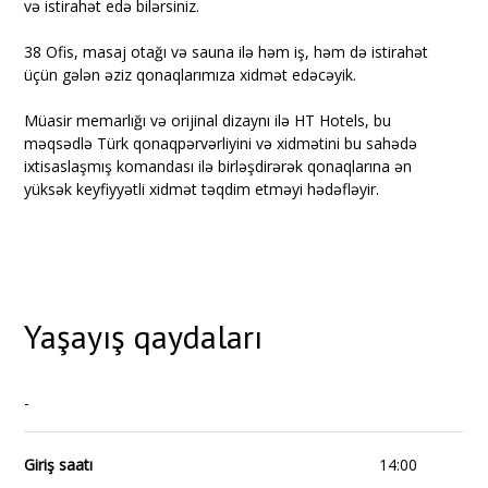
və istirahət edə bilərsiniz.
38 Ofis, masaj otağı və sauna ilə həm iş, həm də istirahət
üçün gələn əziz qonaqlarımıza xidmət edəcəyik.
Müasir memarlığı və orijinal dizaynı ilə HT Hotels, bu
məqsədlə Türk qonaqpərvərliyini və xidmətini bu sahədə
ixtisaslaşmış komandası ilə birləşdirərək qonaqlarına ən
yüksək keyfiyyətli xidmət təqdim etməyi hədəfləyir.
Yaşayış qaydaları
-
Giriş saatı
14:00