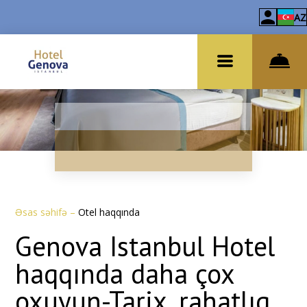
AZ
Əsas səhifə
–
Otel haqqında
Genova Istanbul Hotel
haqqında daha çox
oxuyun-Tarix, rahatlıq