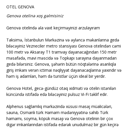
OTEL GENOVA
Genova otelinə xoş gəlmisiniz
Genova otelində əla vaxt keçirməyinizi arzulayıram
Taksimə, İstanbulun Mərkəzinə və əyləncə məkanlarına gedə
biləcəyiniz Vezneciler metro stansiyası Genova otelindən cəmi
100 metr və Aksaray T1 tramvay dayanacağından 150 metr
məsafədə, mavi məscidə və Topkapı sarayına dayanmadan
gedə bilərsiniz. Genova, şəhərin bütün nöqtələrinə asanlıqla
giriş imkanı verən ictimai nəqliyyat dayanacaqlarına yaxındır və
həm iş adamları, həm də turistlər üçün ideal bir yerdir.
Genova Hotel, gecə-gündüz otaq xidməti və otelin istənilən
küncündə istifadə edə biləcəyiniz pulsuz Vi-Fi təklif edir.
Alphenus sağlamlıq mərkəzində xüsusi masaj müalicələri,
sauna, Osmanlı türk Hamam mədəniyyətinə sahib Türk
hamamı, soyma, köpük masajı və Genova otelinin bir çox
digər imkanlarından istifadə edərək unudulmaz bir gün keçirə