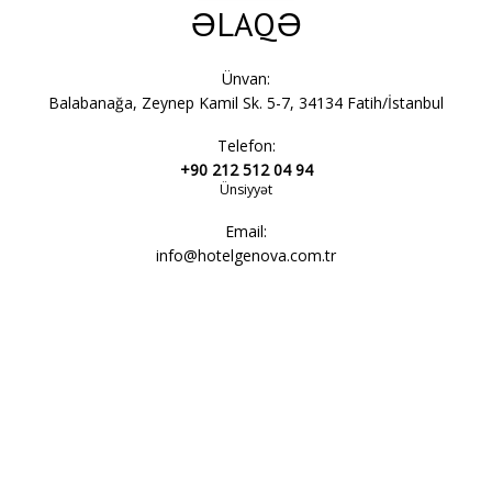
ƏLAQƏ
Ünvan:
Balabanağa, Zeynep Kamil Sk. 5-7, 34134 Fatih/İstanbul
Telefon:
+90 212 512 04 94
Ünsiyyət
Email:
info@hotelgenova.com.tr