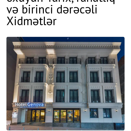
və birinci dərəcəli
Xidmətlər