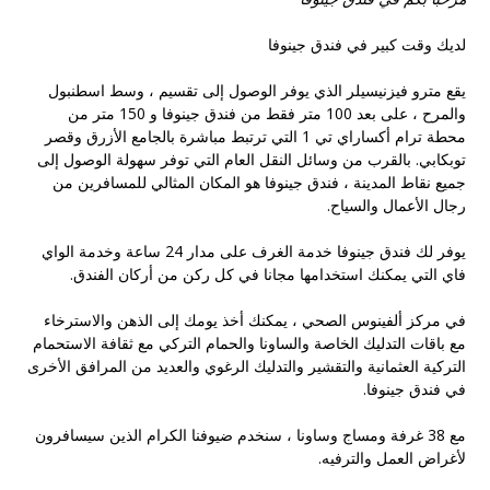
لديك وقت كبير في فندق جينوفا
يقع مترو فيزنيسيلر الذي يوفر الوصول إلى تقسيم ، وسط اسطنبول
والمرح ، على بعد 100 متر فقط من فندق جينوفا و 150 متر من
محطة ترام أكساراي تي 1 التي ترتبط مباشرة بالجامع الأزرق وقصر
توبكابي. بالقرب من وسائل النقل العام التي توفر سهولة الوصول إلى
جميع نقاط المدينة ، فندق جينوفا هو المكان المثالي للمسافرين من
رجال الأعمال والسياح.
يوفر لك فندق جينوفا خدمة الغرف على مدار 24 ساعة وخدمة الواي
فاي التي يمكنك استخدامها مجانا في كل ركن من أركان الفندق.
في مركز ألفينوس الصحي ، يمكنك أخذ يومك إلى الذهن والاسترخاء
مع باقات التدليك الخاصة والساونا والحمام التركي مع ثقافة الاستحمام
التركية العثمانية والتقشير والتدليك الرغوي والعديد من المرافق الأخرى
في فندق جينوفا.
مع 38 غرفة ومساج وساونا ، سنخدم ضيوفنا الكرام الذين سيسافرون
لأغراض العمل والترفيه.