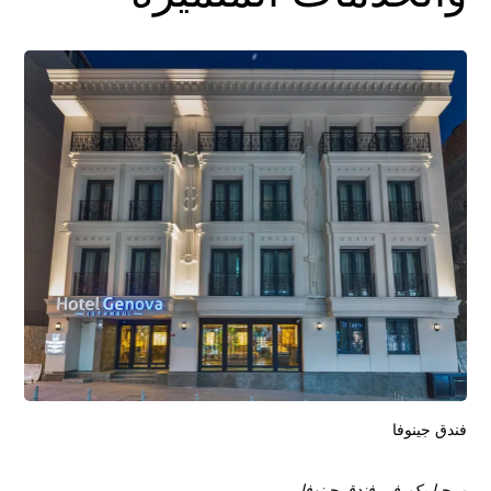
فندق جينوفا
مرحبا بكم في فندق جينوفا