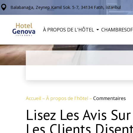
Balabanağa, Zeynep Kamil Sok. 5-7, 34134 Fatih, İstanbul
À PROPOS DE L'HÔTEL
CHAMBRES
OF
Accueil
–
À propos de l'hôtel
–
Commentaires
Lisez Les Avis Su
Les Clients Disen